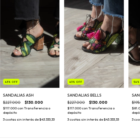
43
%
OFF
43
%
OFF
54
SANDALIAS ASH
SANDALIAS BELLS
SAN
$227.000
$130.000
$227.000
$130.000
$19
$117.000
con
Transferencia o
$117.000
con
Transferencia o
$81.
depósito
depósito
depó
3
cuotas sin interés de
$43.333,33
3
cuotas sin interés de
$43.333,33
3
cuo