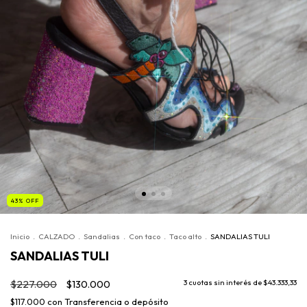
43
%
OFF
Inicio
.
CALZADO
.
Sandalias
.
Con taco
.
Taco alto
.
SANDALIAS TULI
SANDALIAS TULI
$227.000
$130.000
3
cuotas sin interés de
$43.333,33
$117.000
con
Transferencia o depósito